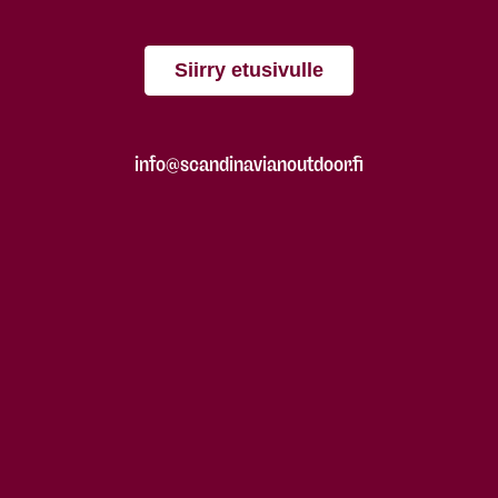
Siirry etusivulle
info@scandinavianoutdoor.fi