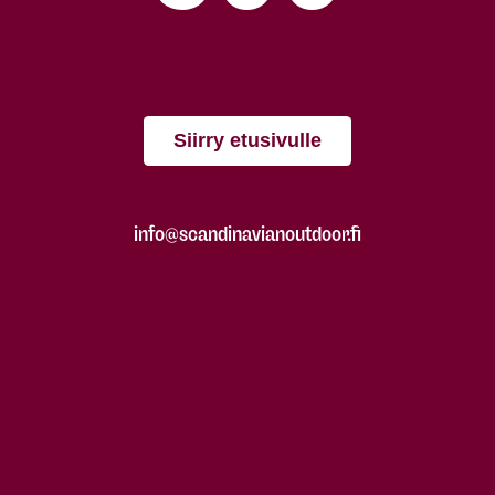
Siirry etusivulle
info@scandinavianoutdoor.fi