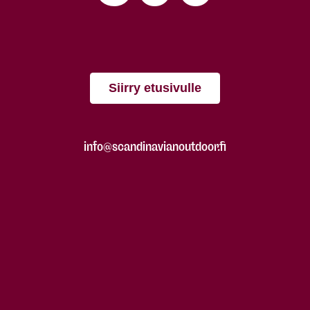
Siirry etusivulle
info@scandinavianoutdoor.fi