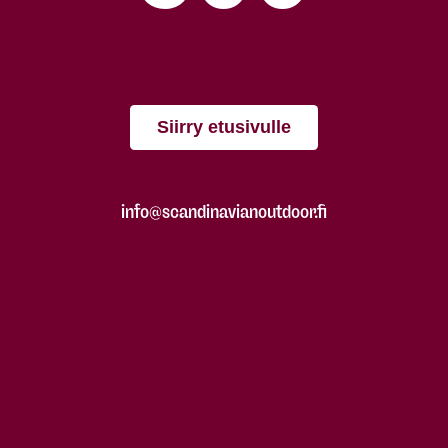
Siirry etusivulle
info@scandinavianoutdoor.fi