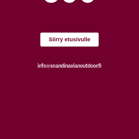
Siirry etusivulle
info@scandinavianoutdoor.fi