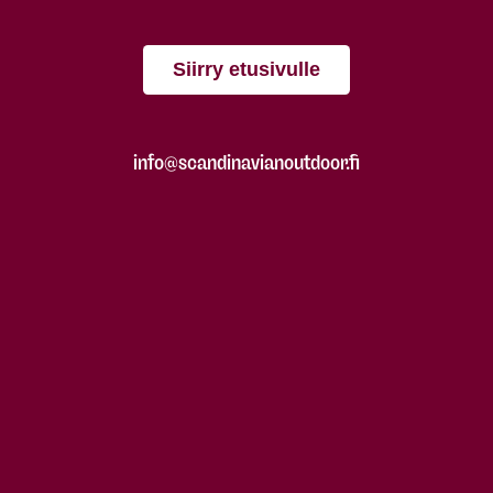
Siirry etusivulle
info@scandinavianoutdoor.fi