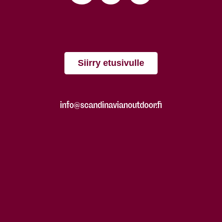
Siirry etusivulle
info@scandinavianoutdoor.fi