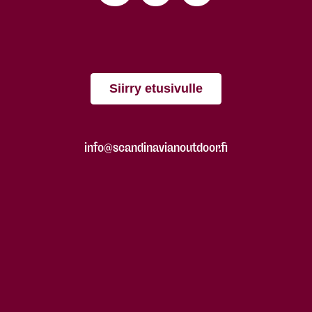
Siirry etusivulle
info@scandinavianoutdoor.fi