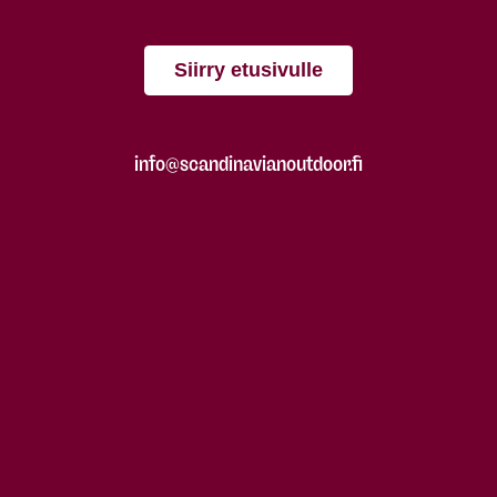
Siirry etusivulle
info@scandinavianoutdoor.fi