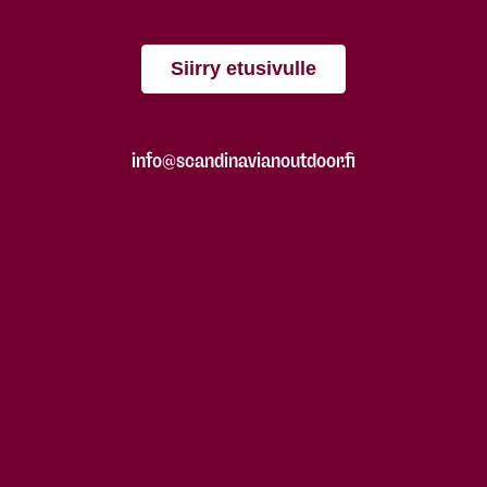
Siirry etusivulle
info@scandinavianoutdoor.fi