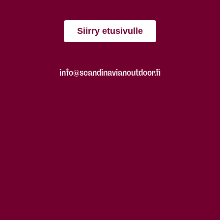
Siirry etusivulle
info@scandinavianoutdoor.fi