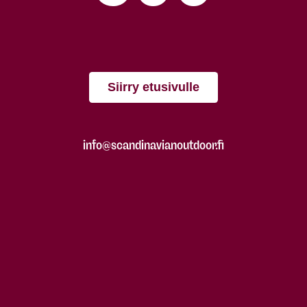
Siirry etusivulle
info@scandinavianoutdoor.fi