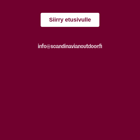
Siirry etusivulle
info@scandinavianoutdoor.fi