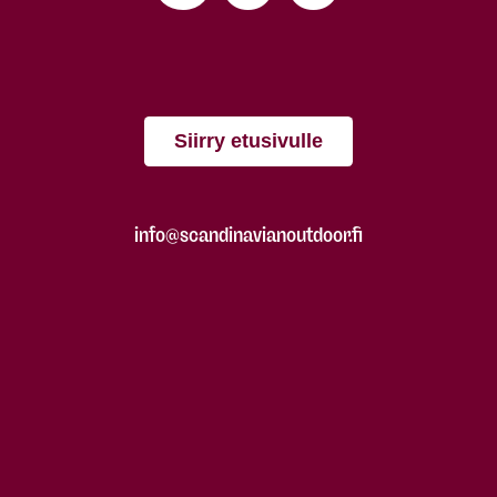
Siirry etusivulle
info@scandinavianoutdoor.fi