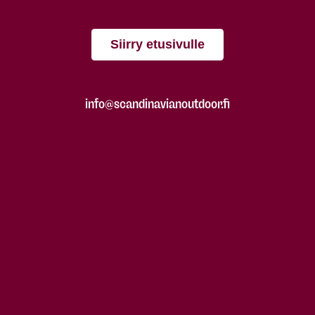
Siirry etusivulle
info@scandinavianoutdoor.fi