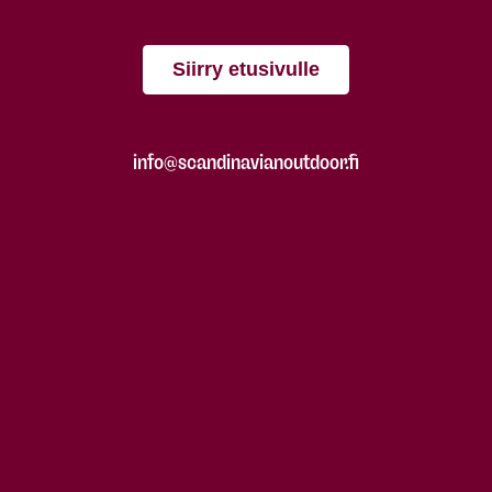
Siirry etusivulle
info@scandinavianoutdoor.fi