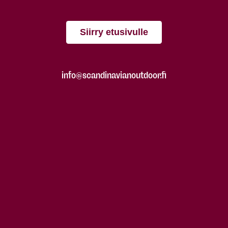
Siirry etusivulle
info@scandinavianoutdoor.fi