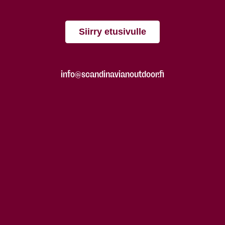
Siirry etusivulle
info@scandinavianoutdoor.fi