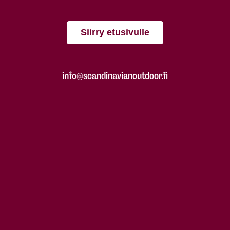
Siirry etusivulle
info@scandinavianoutdoor.fi