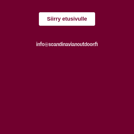
Siirry etusivulle
info@scandinavianoutdoor.fi