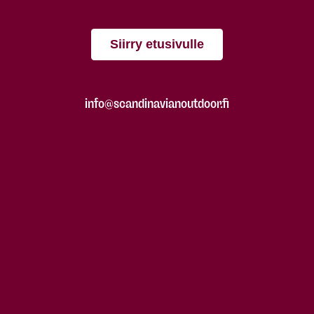
Siirry etusivulle
info@scandinavianoutdoor.fi