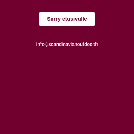
Siirry etusivulle
info@scandinavianoutdoor.fi