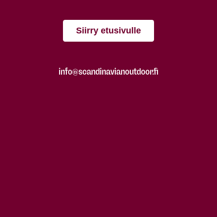
Siirry etusivulle
info@scandinavianoutdoor.fi