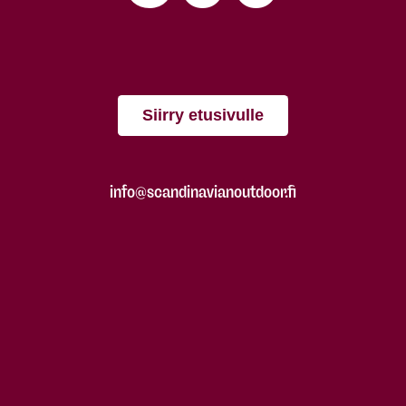
Siirry etusivulle
info@scandinavianoutdoor.fi