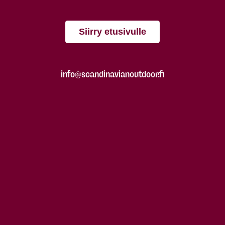
Siirry etusivulle
info@scandinavianoutdoor.fi