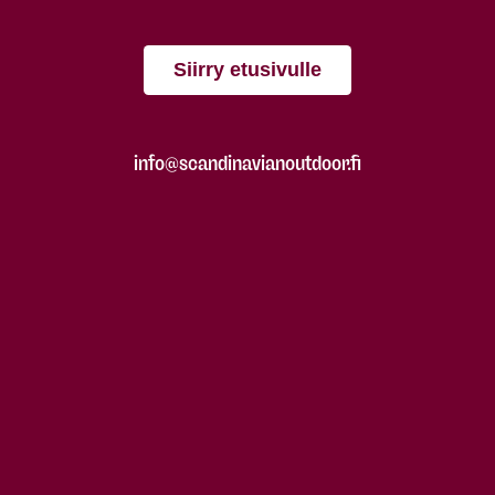
Siirry etusivulle
info@scandinavianoutdoor.fi