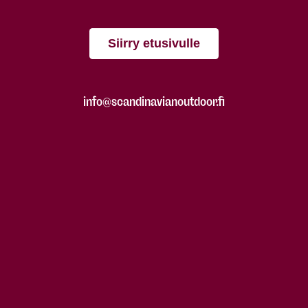
Siirry etusivulle
info@scandinavianoutdoor.fi