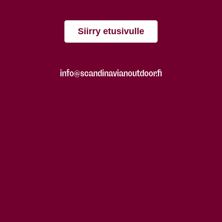
Siirry etusivulle
info@scandinavianoutdoor.fi