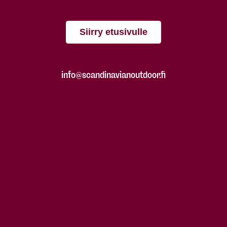
Siirry etusivulle
info@scandinavianoutdoor.fi