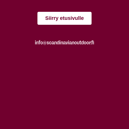
Siirry etusivulle
info@scandinavianoutdoor.fi