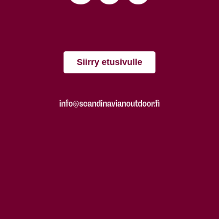
Siirry etusivulle
info@scandinavianoutdoor.fi