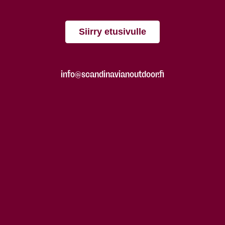
Siirry etusivulle
info@scandinavianoutdoor.fi