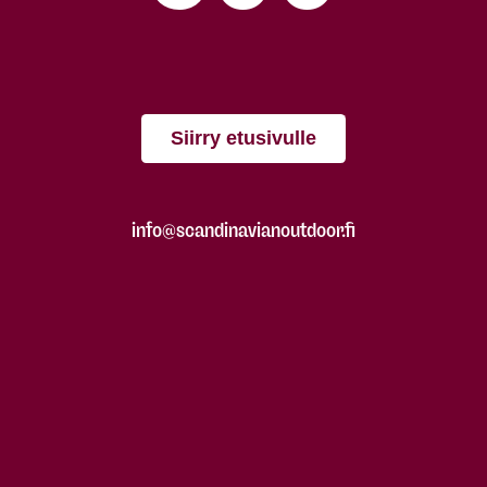
Siirry etusivulle
info@scandinavianoutdoor.fi