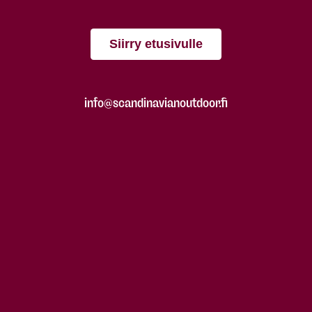
Siirry etusivulle
info@scandinavianoutdoor.fi