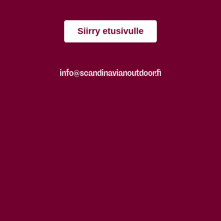
Siirry etusivulle
info@scandinavianoutdoor.fi