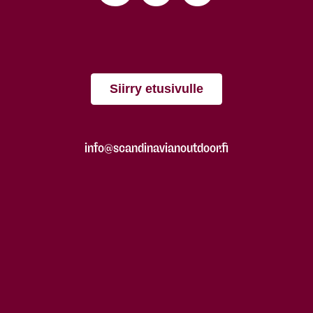
Siirry etusivulle
info@scandinavianoutdoor.fi