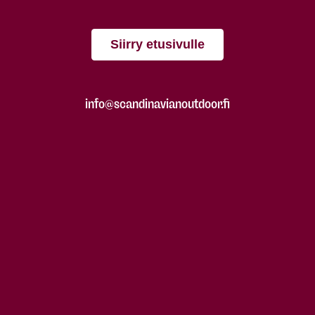
Siirry etusivulle
info@scandinavianoutdoor.fi