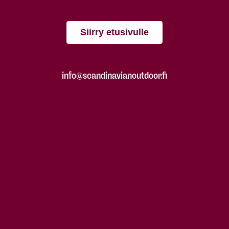
Siirry etusivulle
info@scandinavianoutdoor.fi