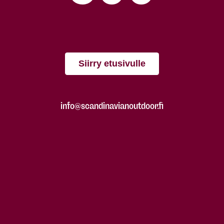
Siirry etusivulle
info@scandinavianoutdoor.fi