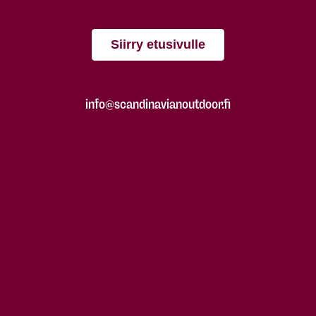
Siirry etusivulle
info@scandinavianoutdoor.fi