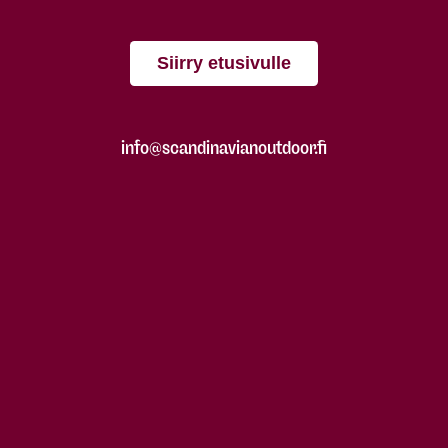
Siirry etusivulle
info@scandinavianoutdoor.fi