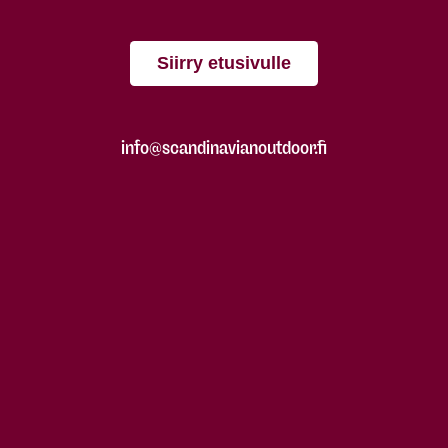
Siirry etusivulle
info@scandinavianoutdoor.fi