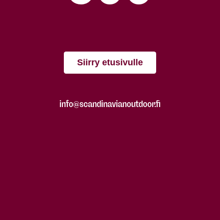
Siirry etusivulle
info@scandinavianoutdoor.fi