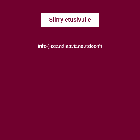
Siirry etusivulle
info@scandinavianoutdoor.fi