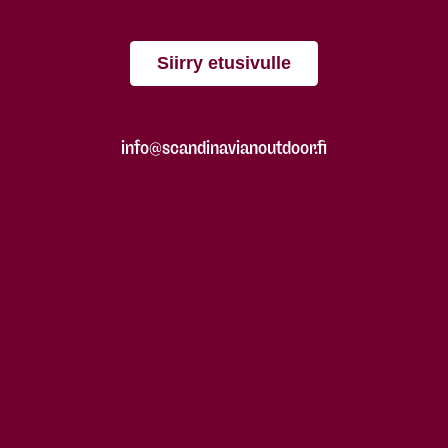
Siirry etusivulle
info@scandinavianoutdoor.fi