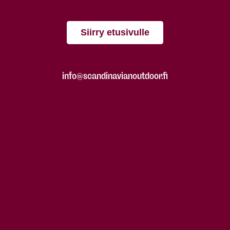
Siirry etusivulle
info@scandinavianoutdoor.fi