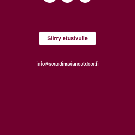
Siirry etusivulle
info@scandinavianoutdoor.fi