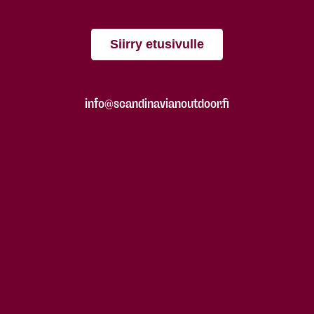
Siirry etusivulle
info@scandinavianoutdoor.fi