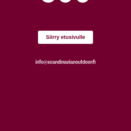
Siirry etusivulle
info@scandinavianoutdoor.fi