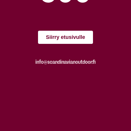
Siirry etusivulle
info@scandinavianoutdoor.fi